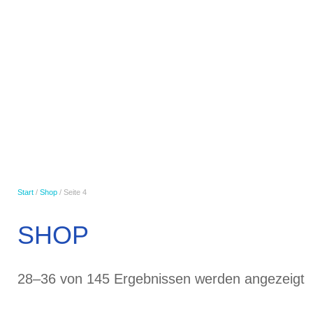
PORZIG GMBH
AUTOAUFBEREITUNG
Start
/
Shop
/ Seite 4
SHOP
N
28–36 von 145 Ergebnissen werden angezeigt
D