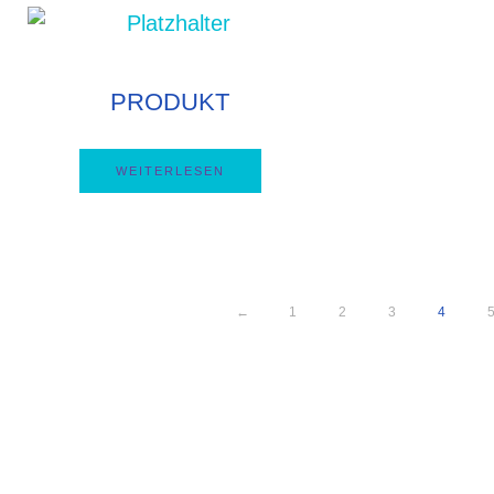
s
PRODUKT
WEITERLESEN
←
1
2
3
4