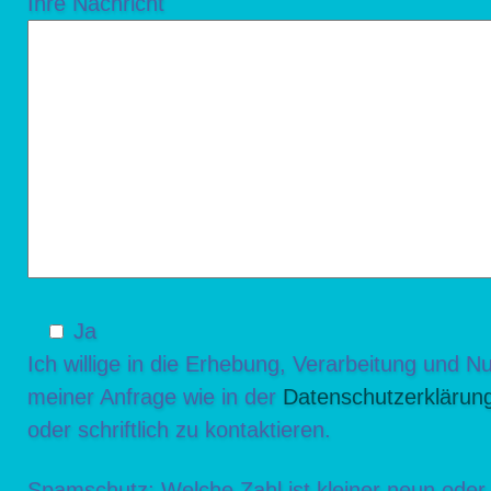
Ihre Nachricht
Ja
Ich willige in die Erhebung, Verarbeitung und
meiner Anfrage wie in der
Datenschutzerklärun
oder schriftlich zu kontaktieren.
Spamschutz: Welche Zahl ist kleiner neun oder