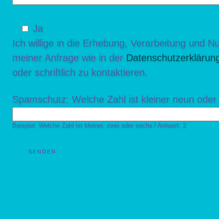
Ja
Ich willige in die Erhebung, Verarbeitung und
meiner Anfrage wie in der
Datenschutzerklärun
oder schriftlich zu kontaktieren.
Spamschutz: Welche Zahl ist kleiner neun oder
Beispiel: Welche Zahl ist kleiner, zwei oder sechs? Antwort: 2