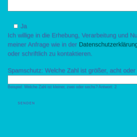
Ja
Ich willige in die Erhebung, Verarbeitung und
meiner Anfrage wie in der
Datenschutzerklärun
oder schriftlich zu kontaktieren.
Spamschutz: Welche Zahl ist größer, acht oder
Beispiel: Welche Zahl ist kleiner, zwei oder sechs? Antwort: 2