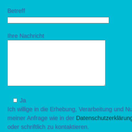
Betreff
Ihre Nachricht
Ja
Ich willige in die Erhebung, Verarbeitung und
meiner Anfrage wie in der
Datenschutzerklärun
oder schriftlich zu kontaktieren.