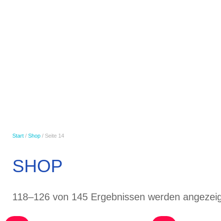
PORZIG GMBH
AUTOAUFBEREITUNG
Start
/
Shop
/ Seite 14
SHOP
118–126 von 145 Ergebnissen werden angezeig