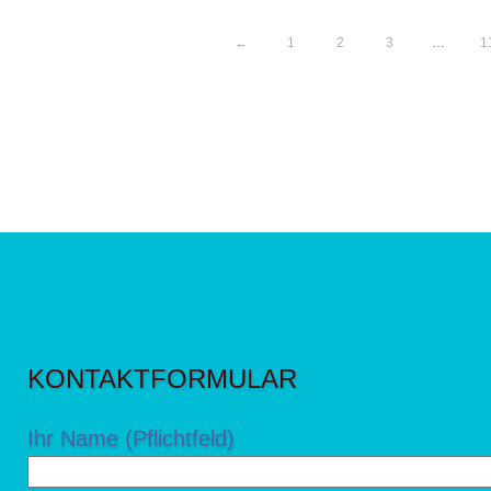
←
1
2
3
…
1
KONTAKTFORMULAR
Ihr Name (Pflichtfeld)