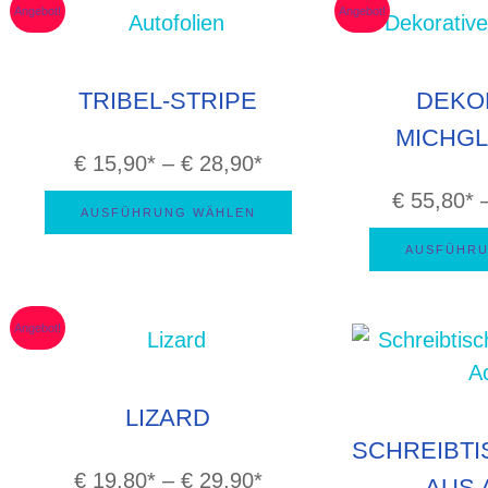
Angebot!
Angebot!
TRIBEL-STRIPE
DEKO
MICHGL
Preisspanne:
€
15,90
–
€
28,90
€ 15,90
€
55,80
AUSFÜHRUNG WÄHLEN
bis
AUSFÜHRU
€ 28,90
Angebot!
LIZARD
SCHREIBT
Preisspanne:
€
19,80
–
€
29,90
AUS 