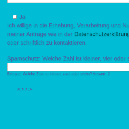
Ja
Ich willige in die Erhebung, Verarbeitung und
meiner Anfrage wie in der
Datenschutzerklärun
oder schriftlich zu kontaktieren.
Spamschutz: Welche Zahl ist kleiner, vier oder
Beispiel: Welche Zahl ist kleiner, zwei oder sechs? Antwort: 2